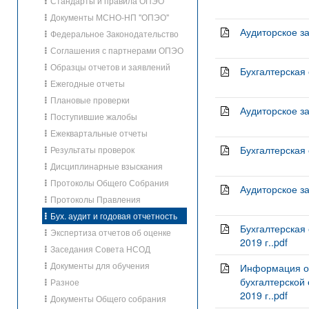
Стандарты и правила ОПЭО
Документы МСНО-НП "ОПЭО"
Аудиторское з
Федеральное Законодательство
Соглашения с партнерами ОПЭО
Образцы отчетов и заявлений
Бухгалтерская 
Ежегодные отчеты
Плановые проверки
Аудиторское за
Поступившие жалобы
Ежеквартальные отчеты
Бухгалтерская 
Результаты проверок
Дисциплинарные взыскания
Протоколы Общего Собрания
Аудиторское за
Протоколы Правления
Бух. аудит и годовая отчетность
Бухгалтерская
Экспертиза отчетов об оценке
2019 г..pdf
Заседания Совета НСОД
Документы для обучения
Информация о 
бухгалтерской
Разное
2019 г..pdf
Документы Общего собрания