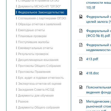
Стандарты и правила ОПЭО
стоимости маш
Документы МСНО-НП "ОПЭО"
10).tif
Федеральное Законодательство
Федеральный с
Соглашения с партнерами ОПЭО
целей залога (
Образцы отчетов и заявлений
Ежегодные отчеты
Федеральный с
(ФСО № 8).pdf
Плановые проверки
Поступившие жалобы
Федеральный с
Ежеквартальные отчеты
недвижимости»
Результаты проверок
413.pdf
Дисциплинарные взыскания
Протоколы Общего Собрания
Протоколы Правления
418.doc
Бух. аудит и годовая отчетность
Экспертиза отчетов об оценке
Пояснительная
Заседания Совета НСОД
ведения фонда
Документы для обучения
Методические 
Разное
рыночной стои
Документы Общего собрания