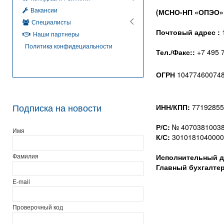
Вакансии
(МСНО-НП «ОПЭО» М
Специалисты
Почтовый адрес :
1
Наши партнеры
Политика конфидециальности
Тел./Факс::
+7 495 
ОГРН
1047746007484
Подписка на новости
ИНН/КПП:
77192855
Р/С:
№ 407038100380
Имя
К/С:
3010181040000
Фамилия
Исполнительный д
Главный бухгалте
E-mail
Проверочный код