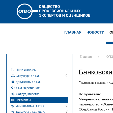
ГЛАВНАЯ
НОВОСТИ
О
Главная
ОП
Банковск
Цели и задачи
Структура ОПЭО
Документы ОПЭО
Страница создана: 17.02
ОПЭО в регионах
Получатель:
Сотрудничество
Межрегиональная с
Реквизиты
партнерство «Общес
Инициативы ОПЭО
Сбербанка России П
Конкурсы и Рейтинги