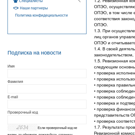
1.2. Ревизионная к
Специалисты
ОПЭО, осуществляю
Наши партнеры
ОПЭО, в том числе 
Политика конфидециальности
соответствия закон
ОПЭО.
1.3. При осуществл
лиц органов управл
ОПЭО и отчитываетс
1.4. В своей деяте
Подписка на новости
законодательством
1.5. Ревизионная к
Имя
следующим основны
• проверка исполне
• проверка использ
Фамилия
• проверка правильн
• проверка соблюде
• проверка соблюде
E-mail
• проверка и подтве
• проверка финансо
Проверочный код
представительств 
• проверка соответ
1.7. Результаты пр
Если проверочный код не
Ревизионной комисс
виден, то обновите, пожалуйста, страницу