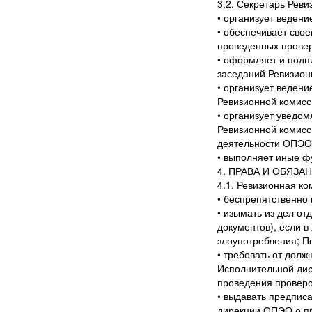
3.2. Секретарь Рев
• организует ведени
• обеспечивает сво
проведенных провер
• оформляет и подп
заседаний Ревизио
• организует веден
Ревизионной комис
• организует уведо
Ревизионной комисс
деятельности ОПЭО
• выполняет иные 
4. ПРАВА И ОБЯЗ
4.1. Ревизионная к
• беспрепятственно
• изымать из дел от
документов), если в
злоупотребления; П
• требовать от дол
Исполнительной ди
проведения проверо
• выдавать предпис
дирекции ОПЭО о пр