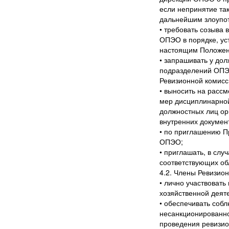
если непринятие так
дальнейшим злоупо
• требовать созыва
ОПЭО в порядке, ус
настоящим Положен
• запрашивать у до
подразделений ОПЭ
Ревизионной комисс
• выносить на расс
мер дисциплинарной
должностных лиц ор
внутренних докуме
• по приглашению П
ОПЭО;
• приглашать, в слу
соответствующих об
4.2. Члены Ревизио
• лично участвовать
хозяйственной деят
• обеспечивать соб
несанкционированно
проведения ревизио