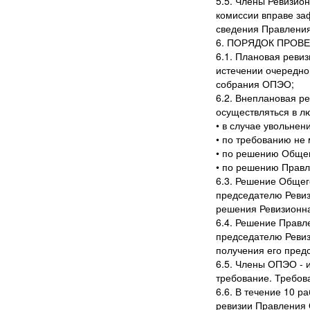
5.5. Члены Ревизио
комиссии вправе заф
сведения Правлени
6. ПОРЯДОК ПРОВ
6.1. Плановая реви
истечении очередно
собрания ОПЭО;
6.2. Внеплановая р
осуществляться в л
• в случае увольне
• по требованию не
• по решению Обще
• по решению Прав
6.3. Решение Общег
председателю Ревиз
решения Ревизионна
6.4. Решение Правл
председателю Ревиз
получения его пред
6.5. Члены ОПЭО - 
требование. Требо
6.6. В течение 10 
ревизии Правления