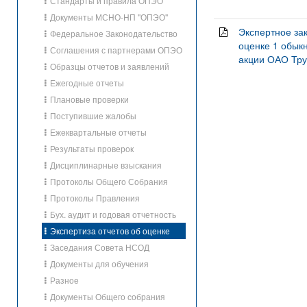
Стандарты и правила ОПЭО
Документы МСНО-НП "ОПЭО"
Экспертное за
Федеральное Законодательство
оценке 1 обык
Соглашения с партнерами ОПЭО
акции ОАО Труб
Образцы отчетов и заявлений
Ежегодные отчеты
Плановые проверки
Поступившие жалобы
Ежеквартальные отчеты
Результаты проверок
Дисциплинарные взыскания
Протоколы Общего Собрания
Протоколы Правления
Бух. аудит и годовая отчетность
Экспертиза отчетов об оценке
Заседания Совета НСОД
Документы для обучения
Разное
Документы Общего собрания