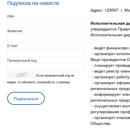
Подписка на новости
Адрес: 123007 г. Мо
Имя
Исполнительная д
утверждается Прав
Фамилия
Исполнительная ди
E-mail
- ведёт финансово-
- организует испол
Вице-президентов О
Проверочный код
- планирует провед
- ведет реестр чле
Если проверочный код не
- организует работу
- организует оформ
виден, то обновите, пожалуйста, страницу
региональных предс
- информирует член
региональных предс
- осуществляет кон
регулирования проф
- организует плано
Общества.