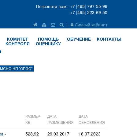
Позвоните нам: +7 |495| 797-55-96
+7 |495| 223-69-50
|
Личный кабинет
КОМИТЕТ
ПОМОЩЬ
ОБУЧЕНИЕ
КОНТАКТЫ
КОНТРОЛЯ
ОЦЕНЩИКУ
в МСНО-НП "ОПЭО"
РАЗМЕР
ДАТА
ДАТА
KБ
РАЗМЕЩЕНИЯ
ОБНОВЛЕНИЯ
в -
528,92
29.03.2017
18.07.2023