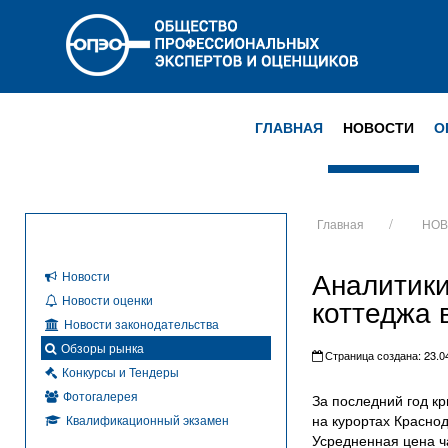
ГЛАВНАЯ
НОВОСТИ
О
Главная
НОВ
Аналитики
Новости
Новости оценки
коттеджа 
Новости законодательства
Обзоры рынка
Страница создана: 23.04
Конкурсы и Тендеры
Фотогалерея
За последний год к
на курортах Красно
Квалификационный экзамен
Усредненная цена ч