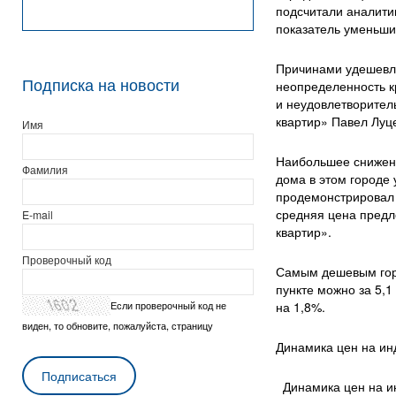
подсчитали аналити
показатель уменьшил
Причинами удешевле
Подписка на новости
неопределенность к
и неудовлетворител
квартир» Павел Луц
Имя
Наибольшее снижени
Фамилия
дома в этом городе 
продемонстрировал 
средняя цена предло
E-mail
квартир».
Проверочный код
Самым дешевым горо
пункте можно за 5,1
Если проверочный код не
на 1,8%.
виден, то обновите, пожалуйста, страницу
Динамика цен на ин
Динамика цен на ин