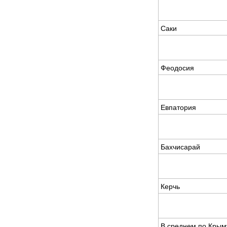
Саки
Феодосия
Евпатория
Бахчисарай
Керчь
В среднем по Крым