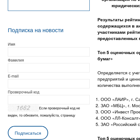
юридических
Результаты рейтин
содержащихся в ан
Подписка на новости
участниками рейти
предоставленных п
Имя
Топ 5 оценочных о
бумаг»
Фамилия
Определяется с уче
E-mail
предприятий и ценны
количества выполне
Проверочный код
ООО «ЛАИР», г. Са
ЗАО «МБЦ», г. Мос
Если проверочный код не
ООО «Инвест Проек
виден, то обновите, пожалуйста, страницу
ООО «ЛЛ-Консалт»,
ЗАО «Российский с
Топ 5 оценочных 