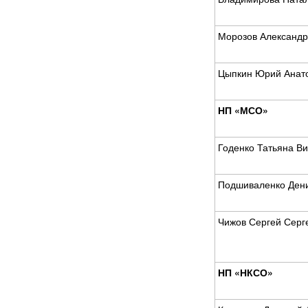
Морозов Александр
Цыпкин Юрий Анат
НП «МСО»
Годенко Татьяна В
Подшиваленко Дени
Чижов Сергей Серг
НП «НКСО»